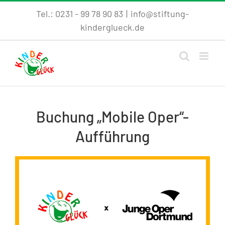
Skip
Tel.: 0231 - 99 78 90 83
|
info@stiftung-
to
kinderglueck.de
content
Buchung „Mobile Oper“-
Aufführung