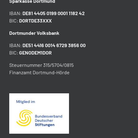
Sparkasse Dortmund
IBAN:
DE81 4405 0199 0001 1182 42
BIC:
DORTDE33XXX
Dortmunder Volksbank
IBAN:
DE51 4416 0014 6729 3856 00
BIC:
GENODEM1DOR
Steuernummer 315/5704/0815
Finanzamt Dortmund-Hörde